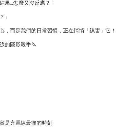
結果…怎麼又沒反應？！
？」
心，而是我們的日常習慣，正在悄悄「謀害」它！
線的隱形殺手🔪
實是充電線最痛的時刻。