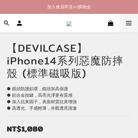
加入會員即送60購物金
加入會員即送60購物金
消費滿400即享超商取貨免運費
加入會員即送60購物金
【DEVILCASE】
iPhone14系列惡魔防摔
殼 (標準磁吸版)
● 鏡頭防護鋁環，鏡頭加高保護
● 鋁合金按鍵，高亮光澤更有質感
● 加入抗黃因子，表面材質抗黃增強
● 高透光、手感輕薄，外觀透亮清澈
NT$1,080