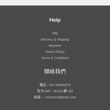
Help
FAQ
Delivery & Shipping
Payment
Return Policy
Terms & Conditions
聯絡我們
電話：04-25605470
官方LINE：@cc3c(要+@)
信箱： cc3cstore@gmail.com