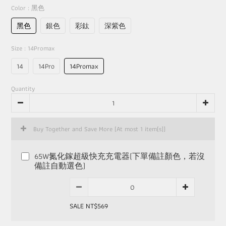
Color
: 黑色
黑色
銀色
彩鈦
深紫色
Size
: 14Promax
14
14Pro
14Promax
Quantity
Buy Together and Save More
(At most 1 item(s))
65W氮化鎵超級快充充電器(下單備註顏色，若沒
備註自動選色)
SALE NT$569