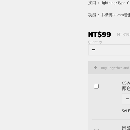
接口：Lightning/Type-C
功能：手機轉3.5mm音
NT$99
NT$19
Quantity
Buy Together and
6
顏
SALE
縫隙