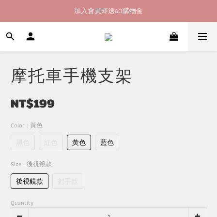
加入會員即送60購物金
加入會員即送60購物金
消費滿400即享超商取貨免運費
加入會員即送60購物金
摩托車手機支架
NT$199
Color
: 黃色
黑色
紅色
黃色
藍色
Size
: 後視鏡款
後視鏡款
把手款
Quantity