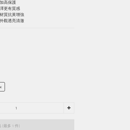
頭加高保護
光澤更有質感
面材質抗黃增強
，外觀透亮清澈
x
品
(最多 1 件)