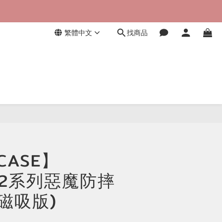
繁體中文
找商品
立即購買
CASE】
e12系列惡魔防摔
磁吸版)