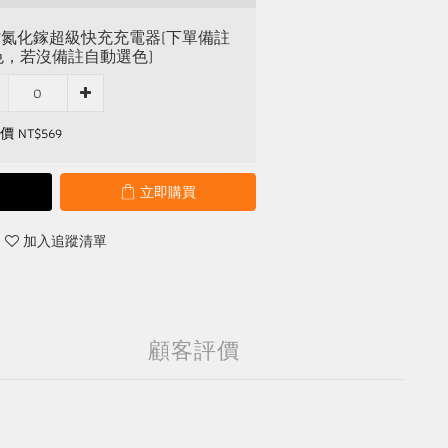
5W氮化鎵超級快充充電器(下單備註
色，若沒備註自動選色)
 NT$569
立即購買
加入追蹤清單
顧客評價