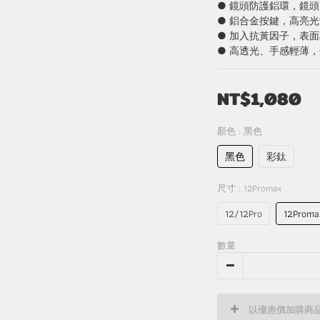
● 鏡頭防護鋁環，鏡
● 鋁合金按鍵，高亮
● 加入抗黃因子，表
● 高透光、手感輕薄
NT$1,080
顏色
: 黑色
黑色
彩鈦
尺寸
: 12Promax
12/12Pro
12Proma
數量
以優惠價加購商