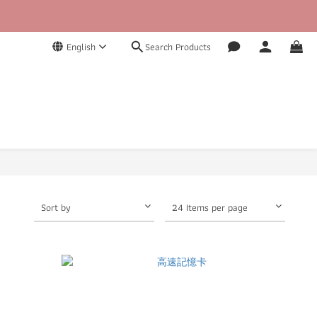
English
Search Products
Sort by
24 Items per page