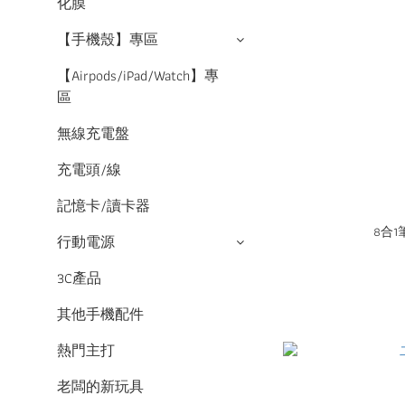
化膜
【手機殼】專區
【Airpods/iPad/Watch】專
區
無線充電盤
充電頭/線
記憶卡/讀卡器
8合
行動電源
3C產品
其他手機配件
熱門主打
老闆的新玩具