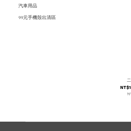
汽車用品
99元手機殼出清區
二
NT$1
N