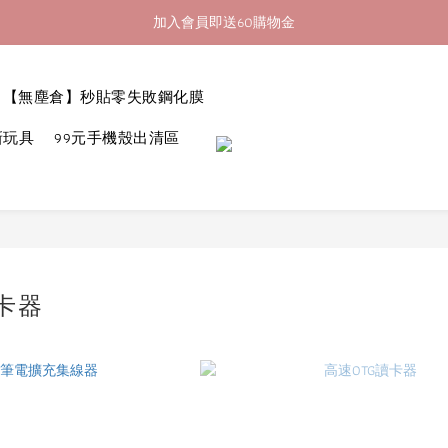
加入會員即送60購物金
加入會員即送60購物金
消費滿400即享超商取貨免運費
【無塵倉】秒貼零失敗鋼化膜
加入會員即送60購物金
新玩具
99元手機殼出清區
卡器