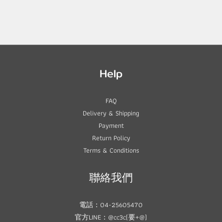
Help
FAQ
Delivery & Shipping
Payment
Return Policy
Terms & Conditions
聯絡我們
電話：04-25605470
官方LINE：@cc3c(要+@)