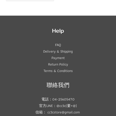
Help
FAQ
Delivery & Shipping
Payment
Return Policy
Terms & Conditions
聯絡我們
電話：04-25605470
官方LINE：@cc3c(要+@)
信箱： cc3cstore@gmail.com