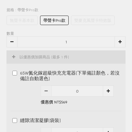
規格
: 帶聲卡Pro款
無聲卡基本款
帶聲卡Pro款
雙麥克風聲卡特效版
數量
以優惠價加購商品
(最多 1 件)
65W氮化鎵超級快充充電器(下單備註顏色，若沒
備註自動選色)
優惠價 NT$569
縫隙清潔凝膠(袋裝)