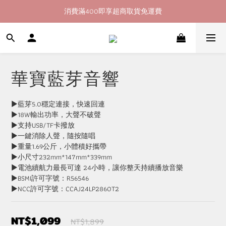
消費滿400即享超商取貨免運費
加入會員即送60購物金
加入會員即送60購物金
華寶藍芽音響
▶藍芽5.0穩定連接，快速回連
▶18W輸出功率，大聲不破聲
▶支持USB/TF卡撥放
▶一鍵消除人聲，隨按隨唱
▶重量1.69公斤，小體積好攜帶
▶小尺寸232mm*147mm*339mm
▶電池續航力最長可達 24小時，讓你整天持續播放音樂
▶BSMI許可字號：R56546
▶NCC許可字號：CCAJ24LP2860T2
NT$1,099
NT$1,899