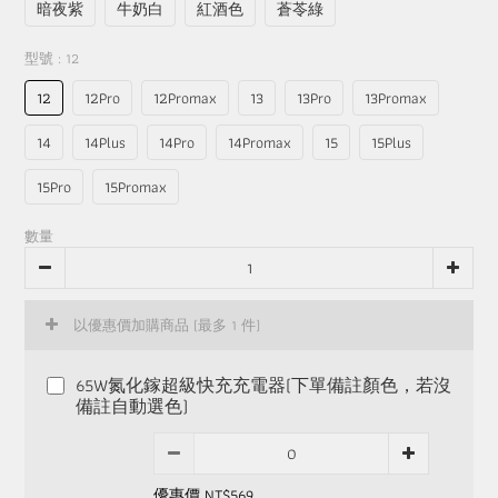
暗夜紫
牛奶白
紅酒色
蒼苓綠
型號
: 12
12
12Pro
12Promax
13
13Pro
13Promax
14
14Plus
14Pro
14Promax
15
15Plus
15Pro
15Promax
數量
以優惠價加購商品
(最多 1 件)
65W氮化鎵超級快充充電器(下單備註顏色，若沒
備註自動選色)
優惠價 NT$569