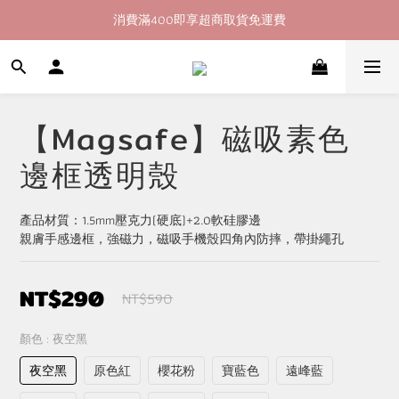
消費滿400即享超商取貨免運費
加入會員即送60購物金
加入會員即送60購物金
【Magsafe】磁吸素色
邊框透明殼
產品材質：1.5mm壓克力(硬底)+2.0軟硅膠邊
親膚手感邊框，強磁力，磁吸手機殼四角內防摔，帶掛繩孔
NT$290
NT$590
顏色
: 夜空黑
夜空黑
原色紅
櫻花粉
寶藍色
遠峰藍