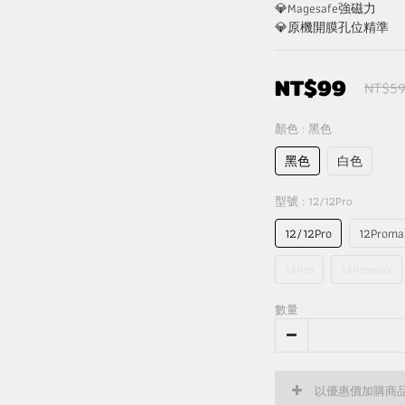
💎Magesafe強磁力
💎原機開膜孔位精準
NT$99
NT$5
顏色
: 黑色
黑色
白色
型號
: 12/12Pro
12/12Pro
12Proma
14Pro
14Promax
數量
以優惠價加購商