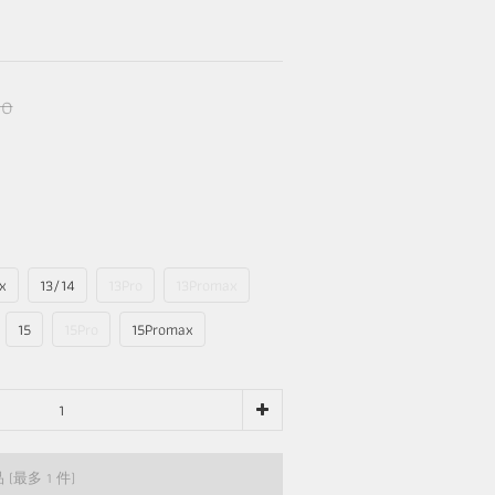
90
x
13/14
13Pro
13Promax
15
15Pro
15Promax
品
(最多 1 件)