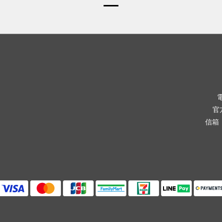
電
官方
信箱： 