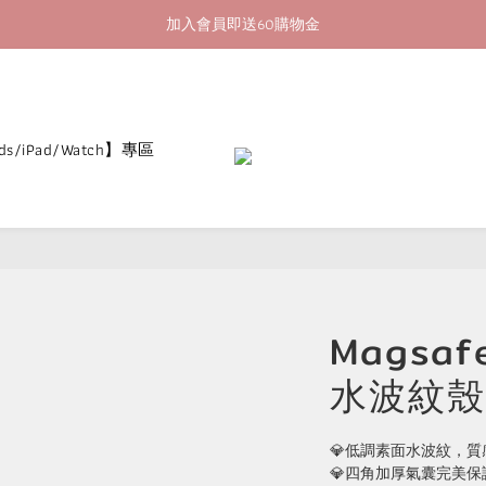
加入會員即送60購物金
加入會員即送60購物金
消費滿400即享超商取貨免運費
加入會員即送60購物金
ds/iPad/Watch】專區
Magsa
水波紋殼
💎低調素面水波紋，質
💎四角加厚氣囊完美保