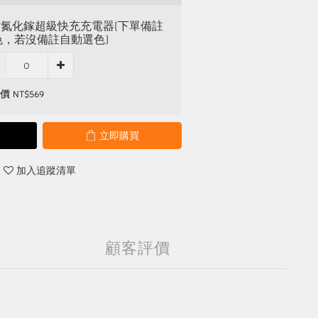
5W氮化鎵超級快充充電器(下單備註
色，若沒備註自動選色)
 NT$569
立即購買
加入追蹤清單
顧客評價